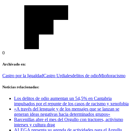
0
Archivado en:
Castro por la Igualdad
Castro Urdiales
delitos de odio
Mioño
racismo
Noticias relacionadas:
Los delitos de odio aumentan un 54,5% en Cantabria
impulsados por el repunte de los casos de racismo y xenofobia
«A través del lenguaje y de los mensajes que se lanzan se
generan ideas negativas hacia determinados grupos»
Barcenillas abre el mes del Orgullo con tractores, activismo
intersex y cultura drag
ALEGA presenta su agenda de actividades para el Argullu