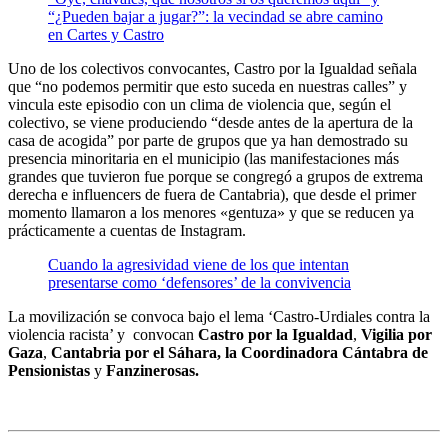
“¿Pueden bajar a jugar?”: la vecindad se abre camino
en Cartes y Castro
Uno de los colectivos convocantes, Castro por la Igualdad señala
que “no podemos permitir que esto suceda en nuestras calles” y
vincula este episodio con un clima de violencia que, según el
colectivo, se viene produciendo “desde antes de la apertura de la
casa de acogida” por parte de grupos que ya han demostrado su
presencia minoritaria en el municipio (las manifestaciones más
grandes que tuvieron fue porque se congregó a grupos de extrema
derecha e influencers de fuera de Cantabria), que desde el primer
momento llamaron a los menores «gentuza» y que se reducen ya
prácticamente a cuentas de Instagram.
Cuando la agresividad viene de los que intentan
presentarse como ‘defensores’ de la convivencia
La movilización se convoca bajo el lema ‘Castro-Urdiales contra la
violencia racista’ y convocan
Castro por la Igualdad
,
Vigilia por
Gaza
,
Cantabria por el Sáhara, la Coordinadora Cántabra de
Pensionistas
y
Fanzinerosas.