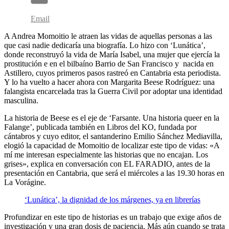
Email
A Andrea Momoitio le atraen las vidas de aquellas personas a las
que casi nadie dedicaría una biografía. Lo hizo con ‘Lunática’,
donde reconstruyó la vida de María Isabel, una mujer que ejercía la
prostitución e en el bilbaíno Barrio de San Francisco y nacida en
Astillero, cuyos primeros pasos rastreó en Cantabria esta periodista.
Y lo ha vuelto a hacer ahora con Margarita Beese Rodríguez: una
falangista encarcelada tras la Guerra Civil por adoptar una identidad
masculina.
La historia de Beese es el eje de ‘Farsante. Una historia queer en la
Falange’, publicada también en Libros del KO, fundada por
cántabros y cuyo editor, el santanderino Emilio Sánchez Mediavilla,
elogió la capacidad de Momoitio de localizar este tipo de vidas: «A
mí me interesan especialmente las historias que no encajan. Los
grises», explica en conversación con EL FARADIO, antes de la
presentación en Cantabria, que será el miércoles a las 19.30 horas en
La Vorágine.
‘Lunática’, la dignidad de los márgenes, ya en librerías
Profundizar en este tipo de historias es un trabajo que exige años de
investigación y una gran dosis de paciencia. Más aún cuando se trata