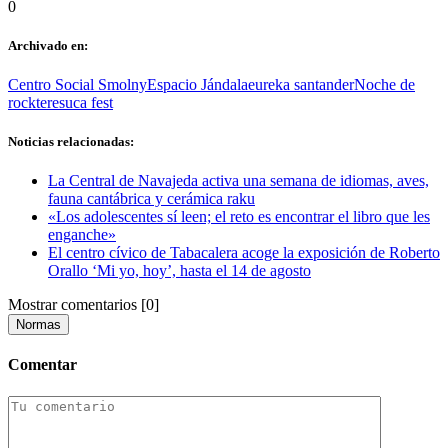
0
Archivado en:
Centro Social Smolny
Espacio Jándala
eureka santander
Noche de
rock
teresuca fest
Noticias relacionadas:
La Central de Navajeda activa una semana de idiomas, aves,
fauna cantábrica y cerámica raku
«Los adolescentes sí leen; el reto es encontrar el libro que les
enganche»
El centro cívico de Tabacalera acoge la exposición de Roberto
Orallo ‘Mi yo, hoy’, hasta el 14 de agosto
Mostrar comentarios
[0]
Normas
Comentar