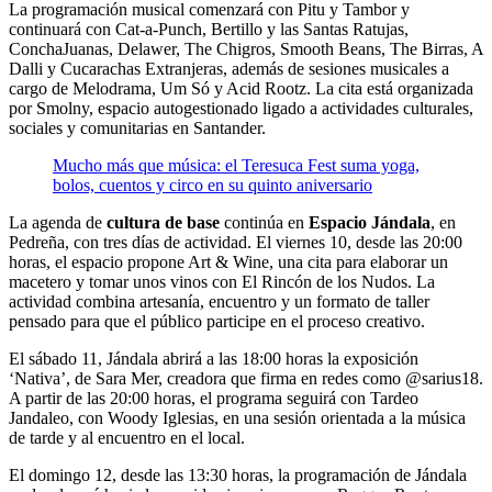
La programación musical comenzará con Pitu y Tambor y
continuará con Cat-a-Punch, Bertillo y las Santas Ratujas,
ConchaJuanas, Delawer, The Chigros, Smooth Beans, The Birras, A
Dalli y Cucarachas Extranjeras, además de sesiones musicales a
cargo de Melodrama, Um Só y Acid Rootz. La cita está organizada
por Smolny, espacio autogestionado ligado a actividades culturales,
sociales y comunitarias en Santander.
Mucho más que música: el Teresuca Fest suma yoga,
bolos, cuentos y circo en su quinto aniversario
La agenda de
cultura de base
continúa en
Espacio Jándala
, en
Pedreña, con tres días de actividad. El viernes 10, desde las 20:00
horas, el espacio propone Art & Wine, una cita para elaborar un
macetero y tomar unos vinos con El Rincón de los Nudos. La
actividad combina artesanía, encuentro y un formato de taller
pensado para que el público participe en el proceso creativo.
El sábado 11, Jándala abrirá a las 18:00 horas la exposición
‘Nativa’, de Sara Mer, creadora que firma en redes como @sarius18.
A partir de las 20:00 horas, el programa seguirá con Tardeo
Jandaleo, con Woody Iglesias, en una sesión orientada a la música
de tarde y al encuentro en el local.
El domingo 12, desde las 13:30 horas, la programación de Jándala