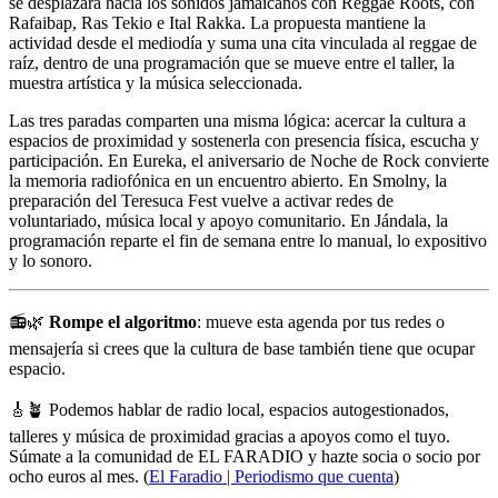
se desplazará hacia los sonidos jamaicanos con Reggae Roots, con
Rafaibap, Ras Tekio e Ital Rakka. La propuesta mantiene la
actividad desde el mediodía y suma una cita vinculada al reggae de
raíz, dentro de una programación que se mueve entre el taller, la
muestra artística y la música seleccionada.
Las tres paradas comparten una misma lógica: acercar la cultura a
espacios de proximidad y sostenerla con presencia física, escucha y
participación. En Eureka, el aniversario de Noche de Rock convierte
la memoria radiofónica en un encuentro abierto. En Smolny, la
preparación del Teresuca Fest vuelve a activar redes de
voluntariado, música local y apoyo comunitario. En Jándala, la
programación reparte el fin de semana entre lo manual, lo expositivo
y lo sonoro.
📻🌿
Rompe el algoritmo
: mueve esta agenda por tus redes o
mensajería si crees que la cultura de base también tiene que ocupar
espacio.
🎸🪴 Podemos hablar de radio local, espacios autogestionados,
talleres y música de proximidad gracias a apoyos como el tuyo.
Súmate a la comunidad de EL FARADIO y hazte socia o socio por
ocho euros al mes. (
El Faradio | Periodismo que cuenta
)