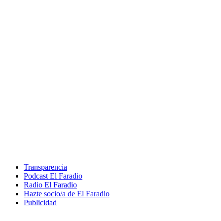
Transparencia
Podcast El Faradio
Radio El Faradio
Hazte socio/a de El Faradio
Publicidad