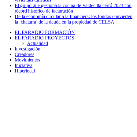
El grupo que gestiona la cocina de Valdecilla cerró 2023 con
récord histórico de facturación
De la economía circular a la financiera: los fondos convierten
la ‘chatarra’ de la deuda en la propiedad de CELSA
EL FARADIO FORMACIÓN
EL FARADIO PROYECTOS
Actualidad
Investigación
Creadores
Movimientos
Iniciativa
Hiperlocal