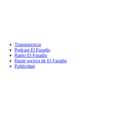
Transparencia
Podcast El Faradio
Radio El Faradio
Hazte socio/a de El Faradio
Publicidad