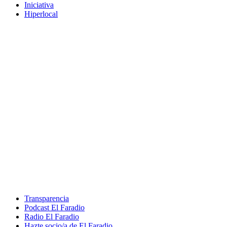
Iniciativa
Hiperlocal
Transparencia
Podcast El Faradio
Radio El Faradio
Hazte socio/a de El Faradio