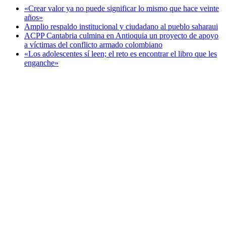
«Crear valor ya no puede significar lo mismo que hace veinte
años»
Amplio respaldo institucional y ciudadano al pueblo saharaui
ACPP Cantabria culmina en Antioquia un proyecto de apoyo
a víctimas del conflicto armado colombiano
«Los adolescentes sí leen; el reto es encontrar el libro que les
enganche»