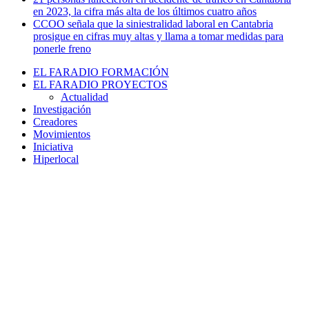
en 2023, la cifra más alta de los últimos cuatro años
CCOO señala que la siniestralidad laboral en Cantabria
prosigue en cifras muy altas y llama a tomar medidas para
ponerle freno
EL FARADIO FORMACIÓN
EL FARADIO PROYECTOS
Actualidad
Investigación
Creadores
Movimientos
Iniciativa
Hiperlocal