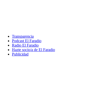
Transparencia
Podcast El Faradio
Radio El Faradio
Hazte socio/a de El Faradio
Publicidad