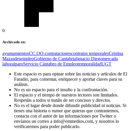
0
Archivado en:
ayuntamientos
CC.OO.
contrataciones
contratos temporales
Cristina
Mazas
desempleo
Gobierno de Cantabria
Ignacio Diego
mercado
laboral
paro
Servicio Cántabro de Empleo
temporalidad
UGT
Este espacio es para opinar sobre las noticias y artículos de El
Faradio, para comentar, enriquecer y aportar claves para su
análisis.
No es un espacio para el insulto y la confrontación.
El espacio y el tiempo de nuestros lectores son limitados.
Respetáis a todos si tratáis de ser concisos y directos.
No es el lugar desde donde difundir publicidad ni noticias. Si
tienes una historia o rumor que quieras que contrastemos,
contacta con el autor de las informaciones por Twitter o
envíanos un correo a info@emmedios.com, y nosotros lo
verificaremos para poder publicarlo.