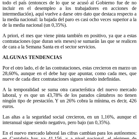
todo el país (entonces de lo que se acusó al Gobierno fue de no
incluir en el desempleo a los trabajadores en acciones de
intermediación), aquí vuelve a darse otro dato que destaca respecto a
la media nacional: la bajada del paro es casi ocho veces superior a la
de la media nacional (un 0,35%).
A priori, el mes que viene pinta también en positivo, ya que a estas
contrataciones (que duran seis meses) se sumarán las que se realicen
de cara a la Semana Santa en el sector servicios.
ALGUNAS TENDENCIAS
Por el otro lado, el de las contrataciones, estas crecieron en marzo un
28,60%, aunque en el debe hay que apuntar, como cada mes, que
nueve de cada diez contrataciones siguen siendo indefinidas.
A la temporalidad se suma otra característica del nuevo mercado
laboral, y es que un 43,78% de los parados cántabros no tienen
ningún tipo de prestación. Y un 26% cobra la mínima, es decir, 426
euros.
Las altas a la seguridad social crecieron, en un 1,16%, aunque el
interanual sigue siendo negativo, pero bajo (un 0,35%).
En el nuevo mercado laboral las cifras cambian para los autónomos:
en Cantabria hay ya 41.156, y a nivel nacional, el régimen de