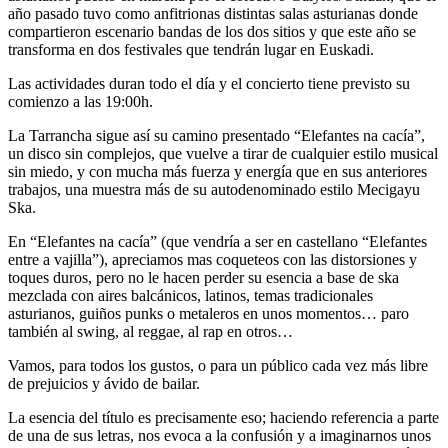
año pasado tuvo como anfitrionas distintas salas asturianas donde
compartieron escenario bandas de los dos sitios y que este año se
transforma en dos festivales que tendrán lugar en Euskadi.
Las actividades duran todo el día y el concierto tiene previsto su
comienzo a las 19:00h.
La Tarrancha sigue así su camino presentado “Elefantes na cacía”,
un disco sin complejos, que vuelve a tirar de cualquier estilo musical
sin miedo, y con mucha más fuerza y energía que en sus anteriores
trabajos, una muestra más de su autodenominado estilo Mecigayu
Ska.
En “Elefantes na cacía” (que vendría a ser en castellano “Elefantes
entre a vajilla”), apreciamos mas coqueteos con las distorsiones y
toques duros, pero no le hacen perder su esencia a base de ska
mezclada con aires balcánicos, latinos, temas tradicionales
asturianos, guiños punks o metaleros en unos momentos… paro
también al swing, al reggae, al rap en otros…
Vamos, para todos los gustos, o para un público cada vez más libre
de prejuicios y ávido de bailar.
La esencia del título es precisamente eso; haciendo referencia a parte
de una de sus letras, nos evoca a la confusión y a imaginarnos unos