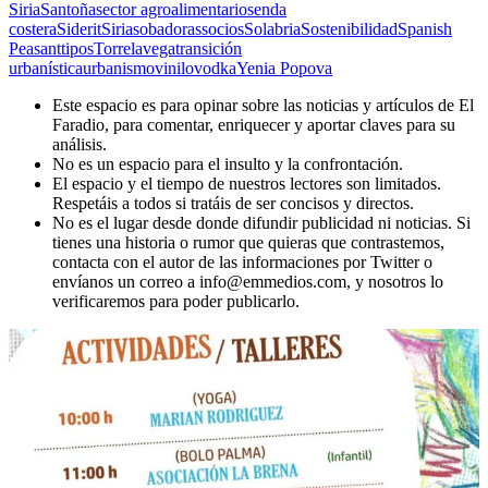
Siria
Santoña
sector agroalimentario
senda
costera
Siderit
Siria
sobadoras
socios
Solabria
Sostenibilidad
Spanish
Peasant
tipos
Torrelavega
transición
urbanística
urbanismo
vinilo
vodka
Yenia Popova
Este espacio es para opinar sobre las noticias y artículos de El
Faradio, para comentar, enriquecer y aportar claves para su
análisis.
No es un espacio para el insulto y la confrontación.
El espacio y el tiempo de nuestros lectores son limitados.
Respetáis a todos si tratáis de ser concisos y directos.
No es el lugar desde donde difundir publicidad ni noticias. Si
tienes una historia o rumor que quieras que contrastemos,
contacta con el autor de las informaciones por Twitter o
envíanos un correo a info@emmedios.com, y nosotros lo
verificaremos para poder publicarlo.