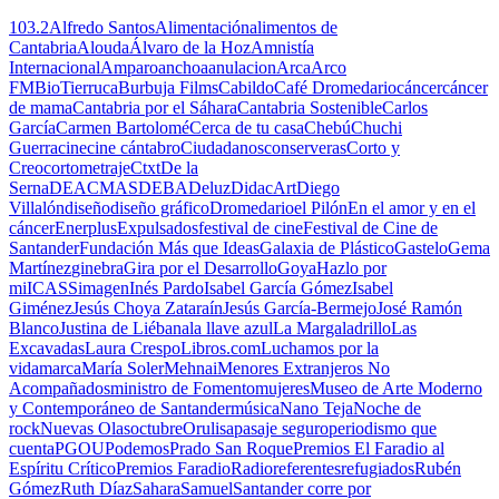
103.2
Alfredo Santos
Alimentación
alimentos de
Cantabria
Alouda
Álvaro de la Hoz
Amnistía
Internacional
Amparo
anchoa
anulacion
Arca
Arco
FM
BioTierruca
Burbuja Films
Cabildo
Café Dromedario
cáncer
cáncer
de mama
Cantabria por el Sáhara
Cantabria Sostenible
Carlos
García
Carmen Bartolomé
Cerca de tu casa
Chebú
Chuchi
Guerra
cine
cine cántabro
Ciudadanos
conserveras
Corto y
Creo
cortometraje
Ctxt
De la
Serna
DEACMAS
DEBA
Deluz
DidacArt
Diego
Villalón
diseño
diseño gráfico
Dromedario
el Pilón
En el amor y en el
cáncer
Enerplus
Expulsados
festival de cine
Festival de Cine de
Santander
Fundación Más que Ideas
Galaxia de Plástico
Gastelo
Gema
Martínez
ginebra
Gira por el Desarrollo
Goya
Hazlo por
mi
ICASS
imagen
Inés Pardo
Isabel García Gómez
Isabel
Giménez
Jesús Choya Zataraín
Jesús García-Bermejo
José Ramón
Blanco
Justina de Liébana
la llave azul
La Marga
ladrillo
Las
Excavadas
Laura Crespo
Libros.com
Luchamos por la
vida
marca
María Soler
Mehnai
Menores Extranjeros No
Acompañados
ministro de Fomento
mujeres
Museo de Arte Moderno
y Contemporáneo de Santander
música
Nano Teja
Noche de
rock
Nuevas Olas
octubre
Orulisa
pasaje seguro
periodismo que
cuenta
PGOU
Podemos
Prado San Roque
Premios El Faradio al
Espíritu Crítico
Premios Faradio
Radio
referentes
refugiados
Rubén
Gómez
Ruth Díaz
Sahara
Samuel
Santander corre por