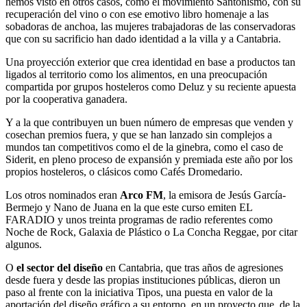
hemos visto en otros casos, como el movimiento Santoñismo, con su
recuperación del vino o con ese emotivo libro homenaje a las
sobadoras de anchoa, las mujeres trabajadoras de las conservadoras
que con su sacrificio han dado identidad a la villa y a Cantabria.
Una proyección exterior que crea identidad en base a productos tan
ligados al territorio como los alimentos, en una preocupación
compartida por grupos hosteleros como Deluz y su reciente apuesta
por la cooperativa ganadera.
Y a la que contribuyen un buen número de empresas que venden y
cosechan premios fuera, y que se han lanzado sin complejos a
mundos tan competitivos como el de la ginebra, como el caso de
Siderit, en pleno proceso de expansión y premiada este año por los
propios hosteleros, o clásicos como Cafés Dromedario.
Los otros nominados eran
Arco FM
, la emisora de Jesús García-
Bermejo y Nano de Juana en la que este curso emiten EL
FARADIO y unos treinta programas de radio referentes como
Noche de Rock, Galaxia de Plástico o La Concha Reggae, por citar
algunos.
O
el sector del diseño
en Cantabria, que tras años de agresiones
desde fuera y desde las propias instituciones públicas, dieron un
paso al frente con la iniciativa Tipos, una puesta en valor de la
aportación del diseño gráfico a su entorno, en un proyecto que, de la