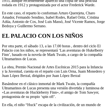
1955, aunque recientemente apareció una copia de una película
rodada en 1912 y protagonizada por el actor Frederick Warde.
En este caso, el reparto lo conforman Arturo Querejeta, Charo
Amador, Fernando Sendino, Isabel Rodes, Rafael Ortiz, Cristina
Adúa, Antonio de Cos, José Luis Massó, José Vicente Ramos, Jorge
Bedoya y Guillermo Serrano.
EL PALACIO CON LOS NIÑOS
Por otra parte, el sábado 13, a las 17.00 horas , dentro del ciclo El
Palacio con los niños, se representará ‘Las aventuras de Hukelberry
Finn’, basado en la novela de Mark Twain, a cargo de la compañía
Ultramarinos de Lucas.
La obra, Premio Nacional de Artes Escénicas 2015 para la Infancia
y la Juventud, cuenta en el reparto con Luis Orna, Juam Monedero y
Juan López Berzal, dirigidos por Juan López Berzal
Basándose en el clásico inmortal de Mark Twain, la compañía
Ultramarinos de Lucas presenta una versión divertida y luminosa de
«Las aventuras de Huckleberry Finn», el amigo de Tom Sawyer,
protagonista de su propio ‘spin off’.
En ella, el niño “Huck” escapa de la civilización, de un mundo de