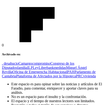
0
Archivado en:
. desahucio
Camargo
compromiso
Congreso de los
Diputados
familia
ILP
Ley
Liberbank
medidas
Miguel Ángel
Revilla
Oficina de Emergencha Habitacional
PAH
Parlamento de
Cantabria
Plataforma de Afectados por la Hipoteca
PRC
vivienda
Este espacio es para opinar sobre las noticias y artículos de El
Faradio, para comentar, enriquecer y aportar claves para su
análisis.
No es un espacio para el insulto y la confrontación.
El espacio y el tiempo de nuestros lectores son limitados.