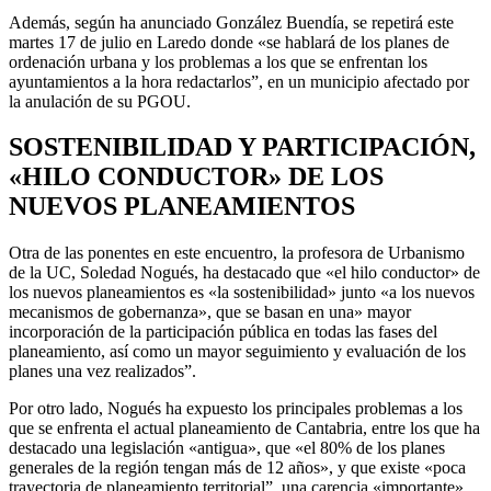
Además, según ha anunciado González Buendía, se repetirá este
martes 17 de julio en Laredo donde «se hablará de los planes de
ordenación urbana y los problemas a los que se enfrentan los
ayuntamientos a la hora redactarlos”, en un municipio afectado por
la anulación de su PGOU.
SOSTENIBILIDAD Y PARTICIPACIÓN,
«HILO CONDUCTOR» DE LOS
NUEVOS PLANEAMIENTOS
Otra de las ponentes en este encuentro, la profesora de Urbanismo
de la UC, Soledad Nogués, ha destacado que «el hilo conductor» de
los nuevos planeamientos es «la sostenibilidad» junto «a los nuevos
mecanismos de gobernanza», que se basan en una» mayor
incorporación de la participación pública en todas las fases del
planeamiento, así como un mayor seguimiento y evaluación de los
planes una vez realizados”.
Por otro lado, Nogués ha expuesto los principales problemas a los
que se enfrenta el actual planeamiento de Cantabria, entre los que ha
destacado una legislación «antigua», que «el 80% de los planes
generales de la región tengan más de 12 años», y que existe «poca
trayectoria de planeamiento territorial”, una carencia «importante»