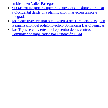
ambiente en Valles Pasiegos
SEO/BirdLife pide recuperar los ríos del Cantábrico Oriental
y Occidental desde una planificación más ecosistémica e
integrada
Los Colectivos Vecinales en Defensa del Territorio consiguen
la paralización del polígono eólico Somaloma-Las Quemadas
Los Tojos se convierte en el epicentro de los centros
Comunitarios impulsados por Fundación PEM