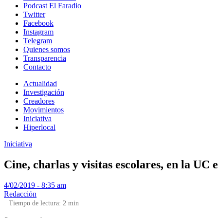
Podcast El Faradio
Twitter
Facebook
Instagram
Telegram
Quienes somos
Transparencia
Contacto
Actualidad
Investigación
Creadores
Movimientos
Iniciativa
Hiperlocal
Iniciativa
Cine, charlas y visitas escolares, en la UC 
4/02/2019 - 8:35 am
Redacción
Tiempo de lectura:
2
min