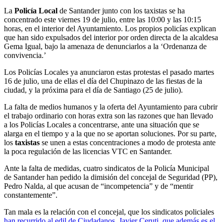
La
Policía Local
de Santander junto con los taxistas se ha
concentrado este viernes 19 de julio, entre las 10:00 y las 10:15
horas, en el interior del Ayuntamiento. Los propios policías explican
que han sido expulsados del interior por orden directa de la alcaldesa
Gema Igual, bajo la amenaza de denunciarlos a la ‘Ordenanza de
convivencia.’
Los Policías Locales ya anunciaron estas protestas el pasado martes
16 de julio, una de ellas el día del Chupinazo de las fiestas de la
ciudad, y la próxima para el día de Santiago (25 de julio).
La falta de medios humanos y la oferta del Ayuntamiento para cubrir
el trabajo ordinario con horas extra son las razones que han llevado
a los Policías Locales a concentrarse, ante una situación que se
alarga en el tiempo y a la que no se aportan soluciones. Por su parte,
los
taxistas
se unen a estas concentraciones a modo de protesta ante
la poca regulación de las licencias VTC en Santander.
Ante la falta de medidas, cuatro sindicatos de la Policía Municipal
de Santander han pedido la dimisión del concejal de Seguridad (PP),
Pedro Nalda, al que acusan de “incompetencia” y de “mentir
constantemente”.
Tan mala es la relación con el concejal, que los sindicatos policiales
han recurrido al edil de Ciudadanos, Javier Ceruti, que además es el