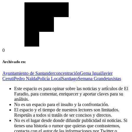
0
Archivado en:
Ayuntamiento de Santander
concentración
Gema Igual
Javier
Ceruti
Pedro Nalda
Policía Local
Santiago
Semana Grande
taxistas
Este espacio es para opinar sobre las noticias y artículos de El
Faradio, para comentar, enriquecer y aportar claves para su
análisis.
No es un espacio para el insulto y la confrontación.
El espacio y el tiempo de nuestros lectores son limitados.
Respetáis a todos si tratáis de ser concisos y directos.
No es el lugar desde donde difundir publicidad ni noticias. Si
tienes una historia o rumor que quieras que contrastemos,
contacta con el autor de las informaciones por Twitter o