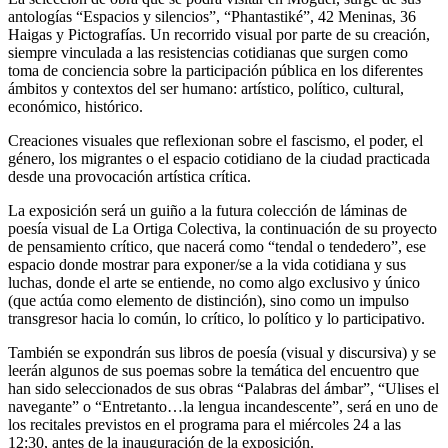
antologías “Espacios y silencios”, “Phantastiké”, 42 Meninas, 36
Haigas y Pictografías. Un recorrido visual por parte de su creación,
siempre vinculada a las resistencias cotidianas que surgen como
toma de conciencia sobre la participación pública en los diferentes
ámbitos y contextos del ser humano: artístico, político, cultural,
económico, histórico.
Creaciones visuales que reflexionan sobre el fascismo, el poder, el
género, los migrantes o el espacio cotidiano de la ciudad practicada
desde una provocación artística crítica.
La exposición será un guiño a la futura colección de láminas de
poesía visual de La Ortiga Colectiva, la continuación de su proyecto
de pensamiento crítico, que nacerá como “tendal o tendedero”, ese
espacio donde mostrar para exponer/se a la vida cotidiana y sus
luchas, donde el arte se entiende, no como algo exclusivo y único
(que actúa como elemento de distinción), sino como un impulso
transgresor hacia lo común, lo crítico, lo político y lo participativo.
También se expondrán sus libros de poesía (visual y discursiva) y se
leerán algunos de sus poemas sobre la temática del encuentro que
han sido seleccionados de sus obras “Palabras del ámbar”, “Ulises el
navegante” o “Entretanto…la lengua incandescente”, será en uno de
los recitales previstos en el programa para el miércoles 24 a las
12:30, antes de la inauguración de la exposición.