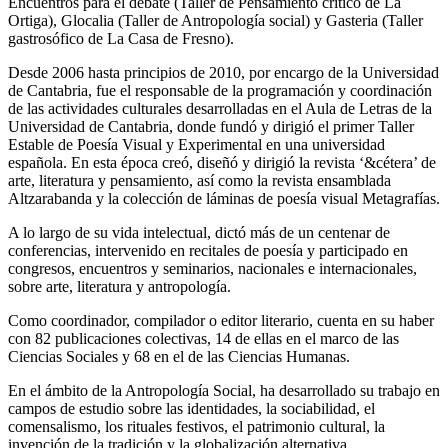
Encuentros para el debate (Taller de Pensamiento crítico de La
Ortiga), Glocalia (Taller de Antropología social) y Gasteria (Taller
gastrosófico de La Casa de Fresno).
Desde 2006 hasta principios de 2010, por encargo de la Universidad
de Cantabria, fue el responsable de la programación y coordinación
de las actividades culturales desarrolladas en el Aula de Letras de la
Universidad de Cantabria, donde fundó y dirigió el primer Taller
Estable de Poesía Visual y Experimental en una universidad
española. En esta época creó, diseñó y dirigió la revista ‘&cétera’ de
arte, literatura y pensamiento, así como la revista ensamblada
Altzarabanda y la colección de láminas de poesía visual Metagrafías.
A lo largo de su vida intelectual, dictó más de un centenar de
conferencias, intervenido en recitales de poesía y participado en
congresos, encuentros y seminarios, nacionales e internacionales,
sobre arte, literatura y antropología.
Como coordinador, compilador o editor literario, cuenta en su haber
con 82 publicaciones colectivas, 14 de ellas en el marco de las
Ciencias Sociales y 68 en el de las Ciencias Humanas.
En el ámbito de la Antropología Social, ha desarrollado su trabajo en
campos de estudio sobre las identidades, la sociabilidad, el
comensalismo, los rituales festivos, el patrimonio cultural, la
invención de la tradición y la globalización alternativa.