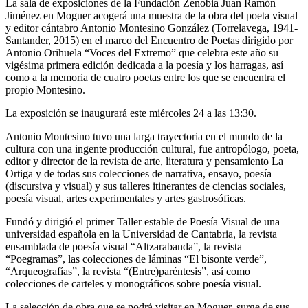
La sala de exposiciones de la Fundación Zenobia Juan Ramón
Jiménez en Moguer acogerá una muestra de la obra del poeta visual
y editor cántabro Antonio Montesino González (Torrelavega, 1941-
Santander, 2015) en el marco del Encuentro de Poetas dirigido por
Antonio Orihuela “Voces del Extremo” que celebra este año su
vigésima primera edición dedicada a la poesía y los harragas, así
como a la memoria de cuatro poetas entre los que se encuentra el
propio Montesino.
La exposición se inaugurará este miércoles 24 a las 13:30.
Antonio Montesino tuvo una larga trayectoria en el mundo de la
cultura con una ingente producción cultural, fue antropólogo, poeta,
editor y director de la revista de arte, literatura y pensamiento La
Ortiga y de todas sus colecciones de narrativa, ensayo, poesía
(discursiva y visual) y sus talleres itinerantes de ciencias sociales,
poesía visual, artes experimentales y artes gastrosóficas.
Fundó y dirigió el primer Taller estable de Poesía Visual de una
universidad española en la Universidad de Cantabria, la revista
ensamblada de poesía visual “Altzarabanda”, la revista
“Poegramas”, las colecciones de láminas “El bisonte verde”,
“Arqueografías”, la revista “(Entre)paréntesis”, así como
colecciones de carteles y monográficos sobre poesía visual.
La selección de obra que se podrá visitar en Moguer, surge de sus