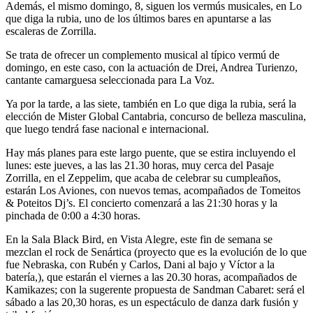
Además, el mismo domingo, 8, siguen los vermús musicales, en Lo
que diga la rubia, uno de los últimos bares en apuntarse a las
escaleras de Zorrilla.
Se trata de ofrecer un complemento musical al típico vermú de
domingo, en este caso, con la actuación de Drei, Andrea Turienzo,
cantante camarguesa seleccionada para La Voz.
Ya por la tarde, a las siete, también en Lo que diga la rubia, será la
elección de Mister Global Cantabria, concurso de belleza masculina,
que luego tendrá fase nacional e internacional.
Hay más planes para este largo puente, que se estira incluyendo el
lunes: este jueves, a las las 21.30 horas, muy cerca del Pasaje
Zorrilla, en el Zeppelim, que acaba de celebrar su cumpleaños,
estarán Los Aviones, con nuevos temas, acompañados de Tomeitos
& Poteitos Dj’s. El concierto comenzará a las 21:30 horas y la
pinchada de 0:00 a 4:30 horas.
En la Sala Black Bird, en Vista Alegre, este fin de semana se
mezclan el rock de Senártica (proyecto que es la evolución de lo que
fue Nebraska, con Rubén y Carlos, Dani al bajo y Víctor a la
batería,), que estarán el viernes a las 20.30 horas, acompañados de
Kamikazes; con la sugerente propuesta de Sandman Cabaret: será el
sábado a las 20,30 horas, es un espectáculo de danza dark fusión y