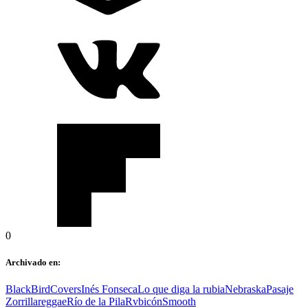
0
Archivado en:
BlackBird
Covers
Inés Fonseca
Lo que diga la rubia
Nebraska
Pasaje
Zorrilla
reggae
Río de la Pila
Rvbicón
Smooth