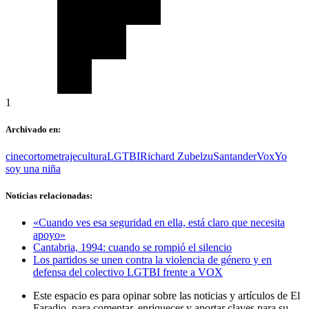
1
Archivado en:
cine
cortometraje
cultura
LGTBI
Richard Zubelzu
Santander
Vox
Yo
soy una niña
Noticias relacionadas:
«Cuando ves esa seguridad en ella, está claro que necesita
apoyo»
Cantabria, 1994: cuando se rompió el silencio
Los partidos se unen contra la violencia de género y en
defensa del colectivo LGTBI frente a VOX
Este espacio es para opinar sobre las noticias y artículos de El
Faradio, para comentar, enriquecer y aportar claves para su