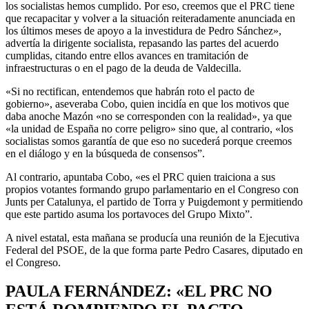
los socialistas hemos cumplido. Por eso, creemos que el PRC tiene
que recapacitar y volver a la situación reiteradamente anunciada en
los últimos meses de apoyo a la investidura de Pedro Sánchez»,
advertía la dirigente socialista, repasando las partes del acuerdo
cumplidas, citando entre ellos avances en tramitación de
infraestructuras o en el pago de la deuda de Valdecilla.
«Si no rectifican, entendemos que habrán roto el pacto de
gobierno», aseveraba Cobo, quien incidía en que los motivos que
daba anoche Mazón «no se corresponden con la realidad», ya que
«l
a unidad de
España n
o corre peligro» sino que, al contrario, «los
socialistas somos garantía de que eso no sucederá porque creemos
en el diálogo y en la búsqueda de consensos”.
Al contrario, apuntaba Cobo, «es el PRC quien traiciona a sus
propios votantes formando grupo parlamentario en el Congreso con
Junts per Catalunya, el partido de Torra y Puigdemont y permitiendo
que este partido asuma los portavoces del Grupo Mixto”.
A nivel estatal, esta mañana se producía una reunión de la Ejecutiva
Federal del PSOE, de la que forma parte Pedro Casares, diputado en
el Congreso.
PAULA FERNÁNDEZ: «EL PRC NO