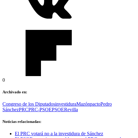
0
Archivado en:
Congreso de los Diputados
investidura
Mazón
pacto
Pedro
Sánchez
PRC
PRC-PSOE
PSOE
Revilla
Noticias relacionadas:
El PRC votará no a la investidura de Sánchez