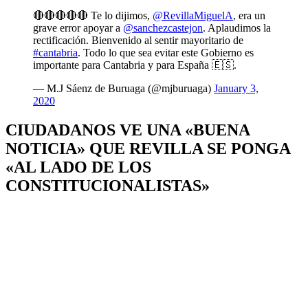
🔴🔴🔴🔴🔴 Te lo dijimos,
@RevillaMiguelA
, era un
grave error apoyar a
@sanchezcastejon
. Aplaudimos la
rectificación. Bienvenido al sentir mayoritario de
#cantabria
. Todo lo que sea evitar este Gobierno es
importante para Cantabria y para España 🇪🇸.
— M.J Sáenz de Buruaga (@mjburuaga)
January 3,
2020
CIUDADANOS VE UNA «BUENA
NOTICIA» QUE REVILLA SE PONGA
«AL LADO DE LOS
CONSTITUCIONALISTAS»