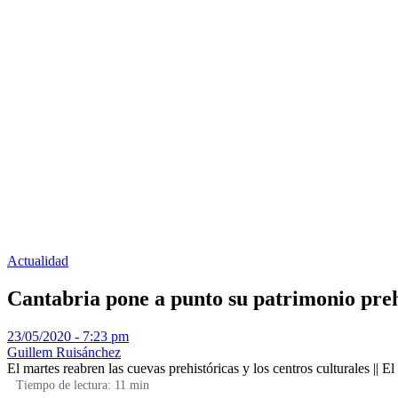
Actualidad
Cantabria pone a punto su patrimonio prehi
23/05/2020 - 7:23 pm
Guillem Ruisánchez
El martes reabren las cuevas prehistóricas y los centros culturales ||
Tiempo de lectura:
11
min