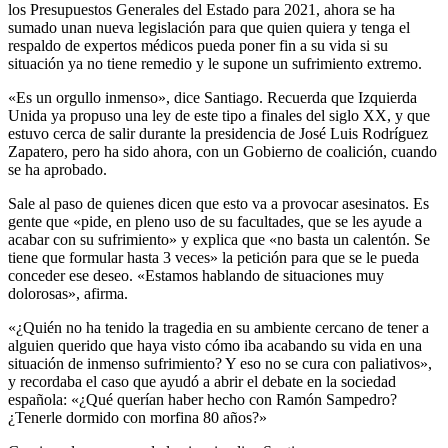
los Presupuestos Generales del Estado para 2021, ahora se ha
sumado unan nueva legislación para que quien quiera y tenga el
respaldo de expertos médicos pueda poner fin a su vida si su
situación ya no tiene remedio y le supone un sufrimiento extremo.
«Es un orgullo inmenso», dice Santiago. Recuerda que Izquierda
Unida ya propuso una ley de este tipo a finales del siglo XX, y que
estuvo cerca de salir durante la presidencia de José Luis Rodríguez
Zapatero, pero ha sido ahora, con un Gobierno de coalición, cuando
se ha aprobado.
Sale al paso de quienes dicen que esto va a provocar asesinatos. Es
gente que «pide, en pleno uso de su facultades, que se les ayude a
acabar con su sufrimiento» y explica que «no basta un calentón. Se
tiene que formular hasta 3 veces» la petición para que se le pueda
conceder ese deseo. «Estamos hablando de situaciones muy
dolorosas», afirma.
«¿Quién no ha tenido la tragedia en su ambiente cercano de tener a
alguien querido que haya visto cómo iba acabando su vida en una
situación de inmenso sufrimiento? Y eso no se cura con paliativos»,
y recordaba el caso que ayudó a abrir el debate en la sociedad
española: «¿Qué querían haber hecho con Ramón Sampedro?
¿Tenerle dormido con morfina 80 años?»