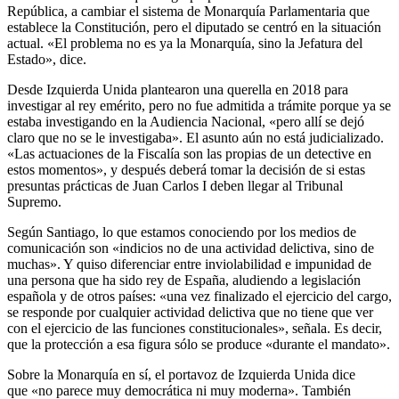
República, a cambiar el sistema de Monarquía Parlamentaria que
establece la Constitución, pero el diputado se centró en la situación
actual. «El problema no es ya la Monarquía, sino la Jefatura del
Estado», dice.
Desde Izquierda Unida plantearon una querella en 2018 para
investigar al rey emérito, pero no fue admitida a trámite porque ya se
estaba investigando en la Audiencia Nacional, «pero allí se dejó
claro que no se le investigaba». El asunto aún no está judicializado.
«Las actuaciones de la Fiscalía son las propias de un detective en
estos momentos», y después deberá tomar la decisión de si estas
presuntas prácticas de Juan Carlos I deben llegar al Tribunal
Supremo.
Según Santiago, lo que estamos conociendo por los medios de
comunicación son «indicios no de una actividad delictiva, sino de
muchas». Y quiso diferenciar entre inviolabilidad e impunidad de
una persona que ha sido rey de España, aludiendo a legislación
española y de otros países: «una vez finalizado el ejercicio del cargo,
se responde por cualquier actividad delictiva que no tiene que ver
con el ejercicio de las funciones constitucionales», señala. Es decir,
que la protección a esa figura sólo se produce «durante el mandato».
Sobre la Monarquía en sí, el portavoz de Izquierda Unida dice
que «no parece muy democrática ni muy moderna». También