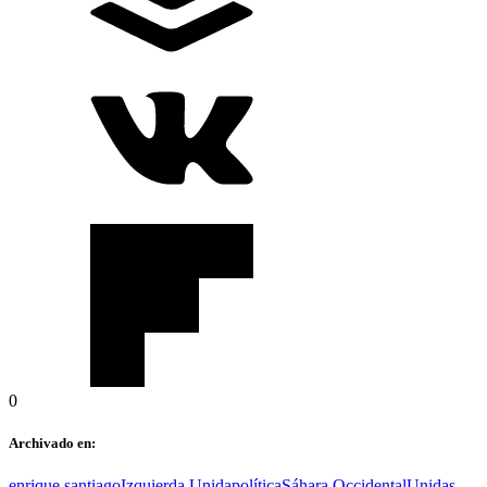
0
Archivado en:
enrique santiago
Izquierda Unida
política
Sáhara Occidental
Unidas