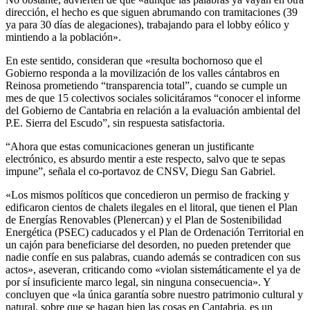
dirección, el hecho es que siguen abrumando con tramitaciones (39
ya para 30 días de alegaciones), trabajando para el lobby eólico y
mintiendo a la población».
En este sentido, consideran que «resulta bochornoso que el
Gobierno responda a la movilización de los valles cántabros en
Reinosa prometiendo “transparencia total”, cuando se cumple un
mes de que 15 colectivos sociales solicitáramos “conocer el informe
del Gobierno de Cantabria en relación a la evaluación ambiental del
P.E. Sierra del Escudo”, sin respuesta satisfactoria.
“Ahora que estas comunicaciones generan un justificante
electrónico, es absurdo mentir a este respecto, salvo que te sepas
impune”, señala el co-portavoz de CNSV, Diegu San Gabriel.
«Los mismos políticos que concedieron un permiso de fracking y
edificaron cientos de chalets ilegales en el litoral, que tienen el Plan
de Energías Renovables (Plenercan) y el Plan de Sostenibilidad
Energética (PSEC) caducados y el Plan de Ordenación Territorial en
un cajón para beneficiarse del desorden, no pueden pretender que
nadie confíe en sus palabras, cuando además se contradicen con sus
actos», aseveran, criticando como «violan sistemáticamente el ya de
por sí insuficiente marco legal, sin ninguna consecuencia». Y
concluyen que «la única garantía sobre nuestro patrimonio cultural y
natural, sobre que se hagan bien las cosas en Cantabria, es un