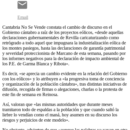
Email
Cantabria No Se Vende constata el cambio de discurso en el
Gobierno cántabro a raíz de los proyectos eólicos, «desde aquellas
declaraciones gubernamentales de Revilla caricaturizando como
retrógrado a todo aquel que impugnara la industrialización eólica de
los montes pasiegos, hasta las declaraciones de garantía patrimonial
y severidad proteccionista de Marcano de esta semana, pasando por
los informes negativos para la declaración de impacto ambiental de
los P.E. de Garma Blanca y Ribota».
Es decir, «se aprecia un cambio evidente en la relación del Gobierno
con los eólicos» y lo atribuyen a «la progresiva toma de conciencia
y organización de la población cántabra», tras distintas iniciativas de
difusión, recogida de firmas o alegaciones, charlas o la protesta de
este fin de semana en Reinosa.
Así, valoran que «las mismas autoridades que durante meses
tramitaron todo de espaldas a la población y que cuando saltó la
liebre lo vendían como el maná, hoy asumen en su discurso los
riesgos y perjuicios de este modelo».
No obstante, advierten de que «aunque las palabras ya vayan en otra