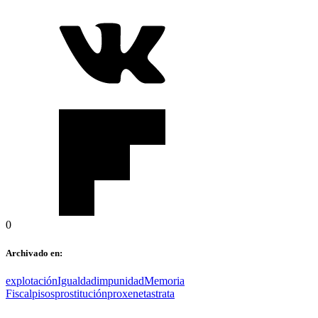
0
Archivado en:
explotación
Igualdad
impunidad
Memoria
Fiscal
pisos
prostitución
proxenetas
trata