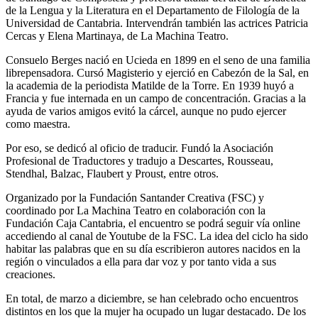
de la Lengua y la Literatura en el Departamento de Filología de la
Universidad de Cantabria. Intervendrán también las actrices Patricia
Cercas y Elena Martinaya, de La Machina Teatro.
Consuelo Berges nació en Ucieda en 1899 en el seno de una familia
librepensadora. Cursó Magisterio y ejerció en Cabezón de la Sal, en
la academia de la periodista Matilde de la Torre. En 1939 huyó a
Francia y fue internada en un campo de concentración. Gracias a la
ayuda de varios amigos evitó la cárcel, aunque no pudo ejercer
como maestra.
Por eso, se dedicó al oficio de traducir. Fundó la Asociación
Profesional de Traductores y tradujo a Descartes, Rousseau,
Stendhal, Balzac, Flaubert y Proust, entre otros.
Organizado por la Fundación Santander Creativa (FSC) y
coordinado por La Machina Teatro en colaboración con la
Fundación Caja Cantabria, el encuentro se podrá seguir vía online
accediendo al canal de Youtube de la FSC. La idea del ciclo ha sido
habitar las palabras que en su día escribieron autores nacidos en la
región o vinculados a ella para dar voz y por tanto vida a sus
creaciones.
En total, de marzo a diciembre, se han celebrado ocho encuentros
distintos en los que la mujer ha ocupado un lugar destacado. De los