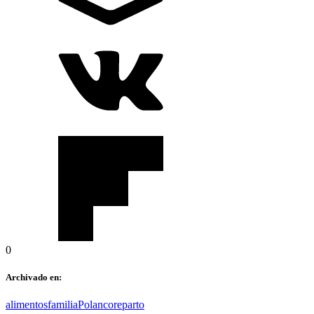
0
Archivado en:
alimentos
familia
Polanco
reparto