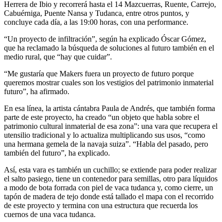
Herrera de Ibio y recorrerá hasta el 14 Mazcuerras, Ruente, Carrejo,
Cabuérniga, Puente Nansa y Tudanca, entre otros puntos, y
concluye cada día, a las 19:00 horas, con una performance.
“Un proyecto de infiltración”, según ha explicado Óscar Gómez,
que ha reclamado la búsqueda de soluciones al futuro también en el
medio rural, que “hay que cuidar”.
“Me gustaría que Makers fuera un proyecto de futuro porque
queremos mostrar cuales son los vestigios del patrimonio inmaterial
futuro”, ha afirmado.
En esa línea, la artista cántabra Paula de Andrés, que también forma
parte de este proyecto, ha creado “un objeto que habla sobre el
patrimonio cultural inmaterial de esa zona”: una vara que recupera el
utensilio tradicional y lo actualiza multiplicando sus usos, “como
una hermana gemela de la navaja suiza”. “Habla del pasado, pero
también del futuro”, ha explicado.
Así, esta vara es también un cuchillo; se extiende para poder realizar
el salto pasiego, tiene un contenedor para semillas, otro para líquidos
a modo de bota forrada con piel de vaca tudanca y, como cierre, un
tapón de madera de tejo donde está tallado el mapa con el recorrido
de este proyecto y termina con una estructura que recuerda los
cuernos de una vaca tudanca.