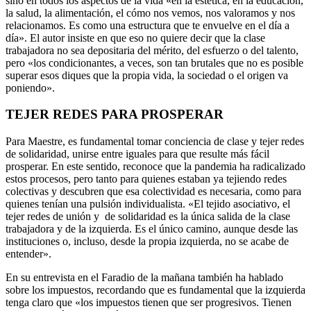
sino en todos los aspectos de la vida «en la estética, en la educación,
la salud, la alimentación, el cómo nos vemos, nos valoramos y nos
relacionamos. Es como una estructura que te envuelve en el día a
día». El autor insiste en que eso no quiere decir que la clase
trabajadora no sea depositaria del mérito, del esfuerzo o del talento,
pero «los condicionantes, a veces, son tan brutales que no es posible
superar esos diques que la propia vida, la sociedad o el origen va
poniendo».
TEJER REDES PARA PROSPERAR
Para Maestre, es fundamental tomar conciencia de clase y tejer redes
de solidaridad, unirse entre iguales para que resulte más fácil
prosperar. En este sentido, reconoce que la pandemia ha radicalizado
estos procesos, pero tanto para quienes estaban ya tejiendo redes
colectivas y descubren que esa colectividad es necesaria, como para
quienes tenían una pulsión individualista. «El tejido asociativo, el
tejer redes de unión y de solidaridad es la única salida de la clase
trabajadora y de la izquierda. Es el único camino, aunque desde las
instituciones o, incluso, desde la propia izquierda, no se acabe de
entender».
En su entrevista en el Faradio de la mañana también ha hablado
sobre los impuestos, recordando que es fundamental que la izquierda
tenga claro que «los impuestos tienen que ser progresivos. Tienen