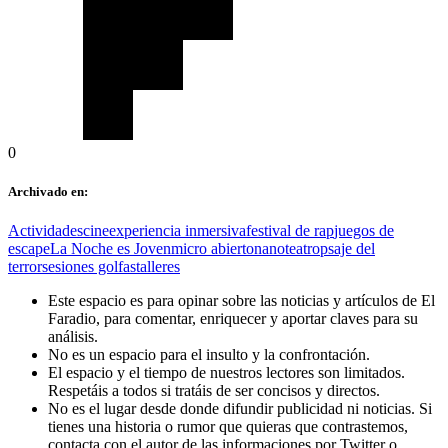
0
Archivado en:
Actividades
cine
experiencia inmersiva
festival de rap
juegos de
escape
La Noche es Joven
micro abierto
nanoteatro
psaje del
terror
sesiones golfas
talleres
Este espacio es para opinar sobre las noticias y artículos de El
Faradio, para comentar, enriquecer y aportar claves para su
análisis.
No es un espacio para el insulto y la confrontación.
El espacio y el tiempo de nuestros lectores son limitados.
Respetáis a todos si tratáis de ser concisos y directos.
No es el lugar desde donde difundir publicidad ni noticias. Si
tienes una historia o rumor que quieras que contrastemos,
contacta con el autor de las informaciones por Twitter o