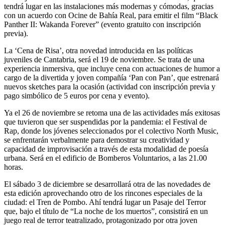
tendrá lugar en las instalaciones más modernas y cómodas, gracias
con un acuerdo con Ocine de Bahía Real, para emitir el film “Black
Panther II: Wakanda Forever” (evento gratuito con inscripción
previa).
La ‘Cena de Risa’, otra novedad introducida en las políticas
juveniles de Cantabria, será el 19 de noviembre. Se trata de una
experiencia inmersiva, que incluye cena con actuaciones de humor a
cargo de la divertida y joven compañía ‘Pan con Pan’, que estrenará
nuevos sketches para la ocasión (actividad con inscripción previa y
pago simbólico de 5 euros por cena y evento).
Ya el 26 de noviembre se retoma una de las actividades más exitosas
que tuvieron que ser suspendidas por la pandemia: el Festival de
Rap, donde los jóvenes seleccionados por el colectivo North Music,
se enfrentarán verbalmente para demostrar su creatividad y
capacidad de improvisación a través de esta modalidad de poesía
urbana. Será en el edificio de Bomberos Voluntarios, a las 21.00
horas.
El sábado 3 de diciembre se desarrollará otra de las novedades de
esta edición aprovechando otro de los rincones especiales de la
ciudad: el Tren de Pombo. Ahí tendrá lugar un Pasaje del Terror
que, bajo el título de “La noche de los muertos”, consistirá en un
juego real de terror teatralizado, protagonizado por otra joven