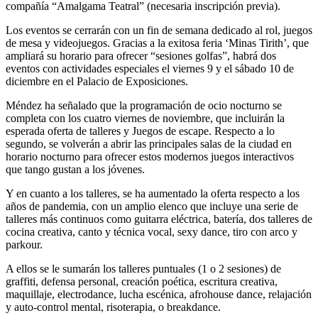
compañía “Amalgama Teatral” (necesaria inscripción previa).
Los eventos se cerrarán con un fin de semana dedicado al rol, juegos
de mesa y videojuegos. Gracias a la exitosa feria ‘Minas Tirith’, que
ampliará su horario para ofrecer “sesiones golfas”, habrá dos
eventos con actividades especiales el viernes 9 y el sábado 10 de
diciembre en el Palacio de Exposiciones.
Méndez ha señalado que la programación de ocio nocturno se
completa con los cuatro viernes de noviembre, que incluirán la
esperada oferta de talleres y Juegos de escape. Respecto a lo
segundo, se volverán a abrir las principales salas de la ciudad en
horario nocturno para ofrecer estos modernos juegos interactivos
que tango gustan a los jóvenes.
Y en cuanto a los talleres, se ha aumentado la oferta respecto a los
años de pandemia, con un amplio elenco que incluye una serie de
talleres más continuos como guitarra eléctrica, batería, dos talleres de
cocina creativa, canto y técnica vocal, sexy dance, tiro con arco y
parkour.
A ellos se le sumarán los talleres puntuales (1 o 2 sesiones) de
graffiti, defensa personal, creación poética, escritura creativa,
maquillaje, electrodance, lucha escénica, afrohouse dance, relajación
y auto-control mental, risoterapia, o breakdance.