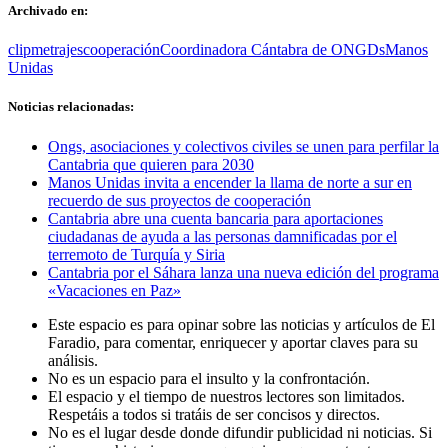
Archivado en:
clipmetrajes
cooperación
Coordinadora Cántabra de ONGDs
Manos
Unidas
Noticias relacionadas:
Ongs, asociaciones y colectivos civiles se unen para perfilar la
Cantabria que quieren para 2030
Manos Unidas invita a encender la llama de norte a sur en
recuerdo de sus proyectos de cooperación
Cantabria abre una cuenta bancaria para aportaciones
ciudadanas de ayuda a las personas damnificadas por el
terremoto de Turquía y Siria
Cantabria por el Sáhara lanza una nueva edición del programa
«Vacaciones en Paz»
Este espacio es para opinar sobre las noticias y artículos de El
Faradio, para comentar, enriquecer y aportar claves para su
análisis.
No es un espacio para el insulto y la confrontación.
El espacio y el tiempo de nuestros lectores son limitados.
Respetáis a todos si tratáis de ser concisos y directos.
No es el lugar desde donde difundir publicidad ni noticias. Si