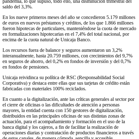
pandemia, lo que supuso, todo ello, una disminución trimestral del
saldo del 3,3%.
En los nueve primeros meses del año se concedieron 5.179 millones
de euros en nuevos préstamos y créditos, de los que 1.866 millones
fueron hipotecas de particulares, manteniéndose la cuota de mercado
en formalizaciones hipotecarias en el 7,4% del total nacional, por
encima de la cuota natural de Unicaja Banco.
Los recursos fuera de balance y seguros aumentaron un 3,2%
interanualmente, hasta 20.759 millones, con crecimientos del 9,7%
en seguros de ahorro, del 0,2% en fondos de inversión y del 0,7%
en fondos de pensiones.
Unicaja reividinca su política de RSC (Responsabilidad Social
Corporativa) y destaca entre ellas que sus tarjetas de crédito están
fabricadas con materiales 100% reciclados.
En cuanto a la digitalización, ante las críticas generales al sector por
el cierre de oficinas o las dificultades de atención a personas
mayores, la entidad cuenta con 150 gestores de digitalización,
distribuidos en las principales oficinas de sus distintas zonas de
actuación, para el acompañamiento y formación en el uso de la
banca digital y los cajeros, a fin de facilitar la realización de
operaciones diarias y contratación de productos financieros a través
de estos canales, de manera cómoda, sencilla y accesible.