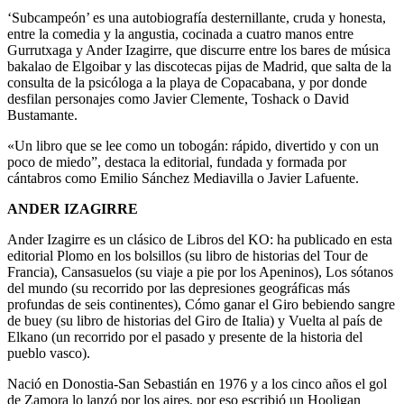
‘Subcampeón’ es una autobiografía desternillante, cruda y honesta,
entre la comedia y la angustia, cocinada a cuatro manos entre
Gurrutxaga y Ander Izagirre, que discurre entre los bares de música
bakalao de Elgoibar y las discotecas pijas de Madrid, que salta de la
consulta de la psicóloga a la playa de Copacabana, y por donde
desfilan personajes como Javier Clemente, Toshack o David
Bustamante.
«Un libro que se lee como un tobogán: rápido, divertido y con un
poco de miedo”, destaca la editorial, fundada y formada por
cántabros como Emilio Sánchez Mediavilla o Javier Lafuente.
ANDER IZAGIRRE
Ander Izagirre es un clásico de Libros del KO: ha publicado en esta
editorial Plomo en los bolsillos (su libro de historias del Tour de
Francia), Cansasuelos (su viaje a pie por los Apeninos), Los sótanos
del mundo (su recorrido por las depresiones geográficas más
profundas de seis continentes), Cómo ganar el Giro bebiendo sangre
de buey (su libro de historias del Giro de Italia) y Vuelta al país de
Elkano (un recorrido por el pasado y presente de la historia del
pueblo vasco).
Nació en Donostia-San Sebastián en 1976 y a los cinco años el gol
de Zamora lo lanzó por los aires, por eso escribió un Hooligan