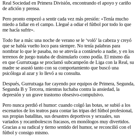
Real Sociedad en Primera División, encontrando el apoyo y cariño
de afición y prensa.
Pero pronto empezó a sentir cada vez más presión: «Tenía mucho
miedo a fallar en el campo. Llegué a odiar el fútbol por todo lo que
me hacía sufrir».
Todo fue a más: una noche de verano se le ‘voló’ la cabeza y creyó
que se había vuelto loco para siempre. No tenía palabras para
nombrar lo que le pasaba, no se atrevía a contárselo a nadie, y en los
terrenos de juego trataba de disimularlo como podía. El mismo día
en que Gurrutxaga se proclamó subcampeón de Liga con la Real, su
madre se asustó tanto con su comportamiento que buscó una
psicóloga al azar y lo llevó a su consulta.
Después, Gurrutxaga fue cayendo por equipos de Primera, Segunda,
Segunda B y Tercera, mientras luchaba contra la ansiedad, la
depresión y un grave trastorno obsesivo-compulsivo.
Pero nunca perdió el humor: cuando colgó las botas, se subió a los
escenarios de los teatros para contar las tripas del fútbol profesional,
sus propias batallitas, sus desastres deportivos y sexuales, sus
variados y rocambolescos fracasos, en monólogos muy divertidos.
Gracias a su radical y tierno sentido del humor, se reconcilió con el
fútbol y consigo mismo.