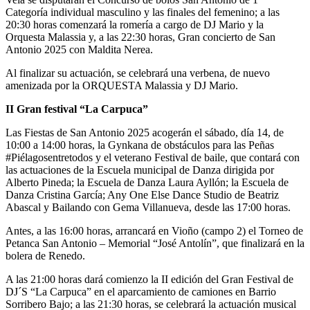
Categoría individual masculino y las finales del femenino; a las
20:30 horas comenzará la romería a cargo de DJ Mario y la
Orquesta Malassia y, a las 22:30 horas, Gran concierto de San
Antonio 2025 con Maldita Nerea.
Al finalizar su actuación, se celebrará una verbena, de nuevo
amenizada por la ORQUESTA Malassia y DJ Mario.
II Gran festival “La Carpuca”
Las Fiestas de San Antonio 2025 acogerán el sábado, día 14, de
10:00 a 14:00 horas, la Gynkana de obstáculos para las Peñas
#Piélagosentretodos y el veterano Festival de baile, que contará con
las actuaciones de la Escuela municipal de Danza dirigida por
Alberto Pineda; la Escuela de Danza Laura Ayllón; la Escuela de
Danza Cristina García; Any One Else Dance Studio de Beatriz
Abascal y Bailando con Gema Villanueva, desde las 17:00 horas.
Antes, a las 16:00 horas, arrancará en Vioño (campo 2) el Torneo de
Petanca San Antonio – Memorial “José Antolín”, que finalizará en la
bolera de Renedo.
A las 21:00 horas dará comienzo la II edición del Gran Festival de
DJ´S “La Carpuca” en el aparcamiento de camiones en Barrio
Sorribero Bajo; a las 21:30 horas, se celebrará la actuación musical