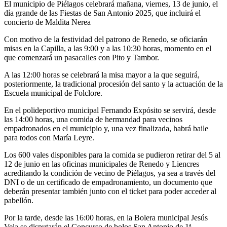
El municipio de Piélagos celebrará mañana, viernes, 13 de junio, el
día grande de las Fiestas de San Antonio 2025, que incluirá el
concierto de Maldita Nerea
Con motivo de la festividad del patrono de Renedo, se oficiarán
misas en la Capilla, a las 9:00 y a las 10:30 horas, momento en el
que comenzará un pasacalles con Pito y Tambor.
A las 12:00 horas se celebrará la misa mayor a la que seguirá,
posteriormente, la tradicional procesión del santo y la actuación de la
Escuela municipal de Folclore.
En el polideportivo municipal Fernando Expósito se servirá, desde
las 14:00 horas, una comida de hermandad para vecinos
empadronados en el municipio y, una vez finalizada, habrá baile
para todos con María Leyre.
Los 600 vales disponibles para la comida se pudieron retirar del 5 al
12 de junio en las oficinas municipales de Renedo y Liencres
acreditando la condición de vecino de Piélagos, ya sea a través del
DNI o de un certificado de empadronamiento, un documento que
deberán presentar también junto con el ticket para poder acceder al
pabellón.
Por la tarde, desde las 16:00 horas, en la Bolera municipal Jesús
Vela se disputarán el Concurso de bolos San Antonio de 1ª