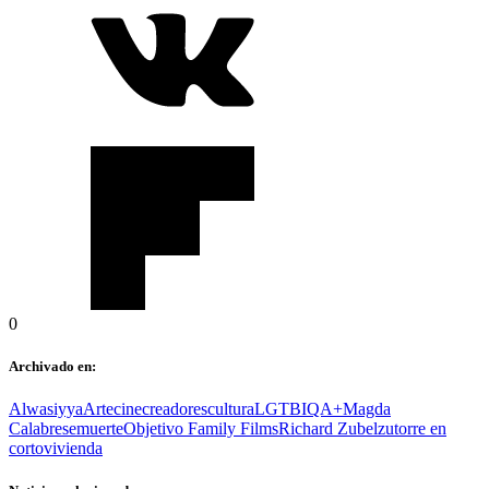
0
Archivado en:
Alwasiyya
Arte
cine
creadores
cultura
LGTBIQA+
Magda
Calabrese
muerte
Objetivo Family Films
Richard Zubelzu
torre en
corto
vivienda