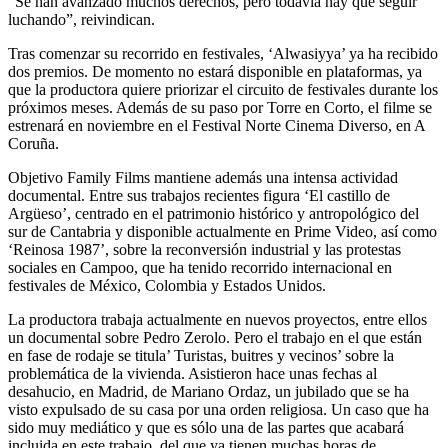
“Se han avanzado muchos derechos, pero todavía hay que seguir
luchando”, reivindican.
Tras comenzar su recorrido en festivales, ‘Alwasiyya’ ya ha recibido
dos premios. De momento no estará disponible en plataformas, ya
que la productora quiere priorizar el circuito de festivales durante los
próximos meses. Además de su paso por Torre en Corto, el filme se
estrenará en noviembre en el Festival Norte Cinema Diverso, en A
Coruña.
Objetivo Family Films mantiene además una intensa actividad
documental. Entre sus trabajos recientes figura ‘El castillo de
Argüeso’, centrado en el patrimonio histórico y antropológico del
sur de Cantabria y disponible actualmente en Prime Video, así como
‘Reinosa 1987’, sobre la reconversión industrial y las protestas
sociales en Campoo, que ha tenido recorrido internacional en
festivales de México, Colombia y Estados Unidos.
La productora trabaja actualmente en nuevos proyectos, entre ellos
un documental sobre Pedro Zerolo. Pero el trabajo en el que están
en fase de rodaje se titula’ Turistas, buitres y vecinos’ sobre la
problemática de la vivienda. Asistieron hace unas fechas al
desahucio, en Madrid, de Mariano Ordaz, un jubilado que se ha
visto expulsado de su casa por una orden religiosa. Un caso que ha
sido muy mediático y que es sólo una de las partes que acabará
incluida en este trabajo, del que ya tienen muchas horas de