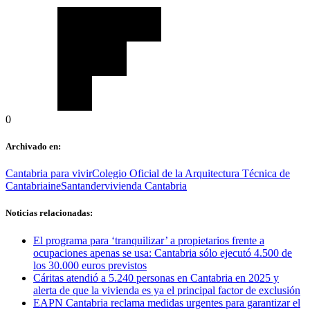
0
Archivado en:
Cantabria para vivir
Colegio Oficial de la Arquitectura Técnica de
Cantabria
ine
Santander
vivienda Cantabria
Noticias relacionadas:
El programa para ‘tranquilizar’ a propietarios frente a
ocupaciones apenas se usa: Cantabria sólo ejecutó 4.500 de
los 30.000 euros previstos
Cáritas atendió a 5.240 personas en Cantabria en 2025 y
alerta de que la vivienda es ya el principal factor de exclusión
EAPN Cantabria reclama medidas urgentes para garantizar el