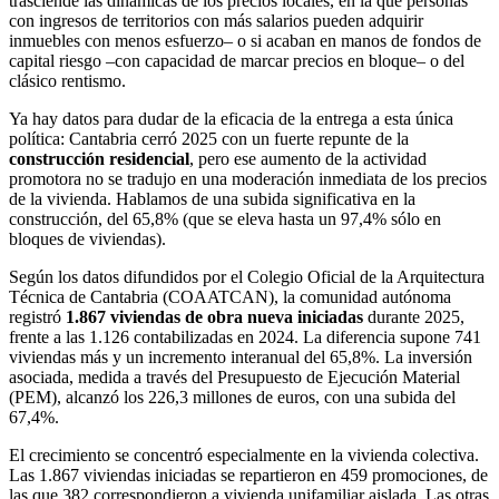
trasciende las dinámicas de los precios locales, en la que personas
con ingresos de territorios con más salarios pueden adquirir
inmuebles con menos esfuerzo– o si acaban en manos de fondos de
capital riesgo –con capacidad de marcar precios en bloque– o del
clásico rentismo.
Ya hay datos para dudar de la eficacia de la entrega a esta única
política: Cantabria cerró 2025 con un fuerte repunte de la
construcción residencial
, pero ese aumento de la actividad
promotora no se tradujo en una moderación inmediata de los precios
de la vivienda. Hablamos de una subida significativa en la
construcción, del 65,8% (que se eleva hasta un 97,4% sólo en
bloques de viviendas).
Según los datos difundidos por el Colegio Oficial de la Arquitectura
Técnica de Cantabria (COAATCAN), la comunidad autónoma
registró
1.867 viviendas de obra nueva iniciadas
durante 2025,
frente a las 1.126 contabilizadas en 2024. La diferencia supone 741
viviendas más y un incremento interanual del 65,8%. La inversión
asociada, medida a través del Presupuesto de Ejecución Material
(PEM), alcanzó los 226,3 millones de euros, con una subida del
67,4%.
El crecimiento se concentró especialmente en la vivienda colectiva.
Las 1.867 viviendas iniciadas se repartieron en 459 promociones, de
las que 382 correspondieron a vivienda unifamiliar aislada. Las otras