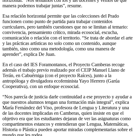
horizontal. “Nos sentamos con los y las docentes y vemos de qué
manera podemos trabajar juntas”, resume.
Esa relación horizontal permite que las colecciones del Prado
funcionen como punto de partida para trabajar contenidos
curriculares, pero también cuestiones que no se limitan al temario:
convivencia, pensamiento crítico, mirada ecosocial, escucha,
comunicación o relación con el territorio. “Se trata de abordar el arte
y las prácticas artísticas no solo como un contenido, aunque
también, sino como una metodología, como una manera de
aprender”, explica De Juan.
En el caso del IES Foramontanos, el Proyecto Camberas recoge
además el trabajo previo realizado por el CEIP Manuel Llano de
Terán, en Cabuérniga (con el proyecto Raíces), junto a la
antropóloga y divulgadora ecofeminista Yayo Herrero (Garúa
Cooperativa), con un enfoque ecosocial.
“Nos parecía de justicia darle continuidad a ese proyecto y ayudar a
que nuestros alumnos tengan una formación más integral”, explica
María Fernández del Viso, profesora de Lengua y Literatura y una
de las docentes implicadas en Camberas, quien insiste en que el
objetivo era que los estudiantes dejaran de ver las asignaturas como
compartimentos estancos y entendieran que Lengua, Matemáticas,
Historia o Plástica pueden aportar miradas complementarias sobre el
mundo que les rodea.