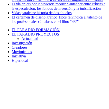
El vía crucis por la vivienda recorre Santander entre críticas a
la especulación, los fondos de inversión y la turistificación
Vidas paralelas: historia de dos abuelos
El certamen de diseño gráfico Tipos reivindica el talento de
los profesionales cántabros en el libro “43º”
EL FARADIO FORMACIÓN
EL FARADIO PROYECTOS
Actualidad
Investigación
Creadores
Movimientos
Iniciativa
Hiperlocal