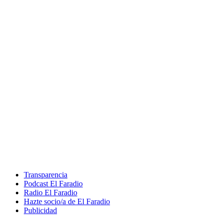
Transparencia
Podcast El Faradio
Radio El Faradio
Hazte socio/a de El Faradio
Publicidad