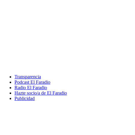
Transparencia
Podcast El Faradio
Radio El Faradio
Hazte socio/a de El Faradio
Publicidad