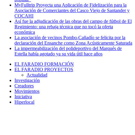
MyFulltrip Proyecta una Aplicación de Fidelización para la
Asociación de Comerciantes del Casco Viejo de Santander y
COCAHI
Así fue la adjudicación de las obras del campo de fútbol de El
Regimiento: una rebaja técnica que no tocó la oferta
económica
La asociación de vecinos Pombo-Cañadío se felicita por la
declaración del Ensanche como Zona Acústicamente Saturada
La impermeabilización del polideportivo del Marqués de
Estella había agotado ya su vida útil hace años
EL FARADIO FORMACIÓN
EL FARADIO PROYECTOS
Actualidad
Investigación
Creadores
Movimientos
Iniciativa
Hiperlocal