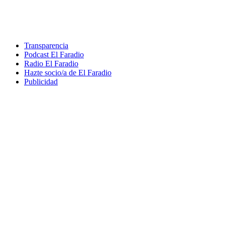
Transparencia
Podcast El Faradio
Radio El Faradio
Hazte socio/a de El Faradio
Publicidad