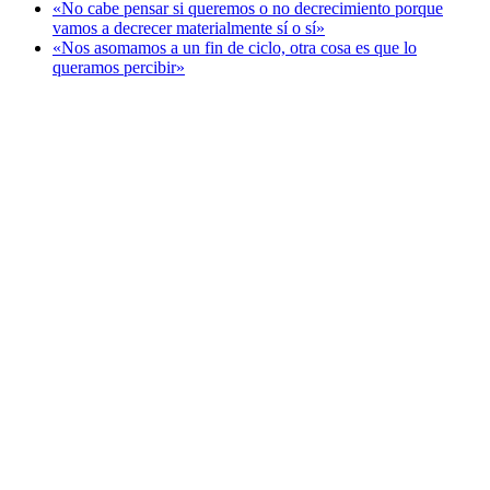
«No cabe pensar si queremos o no decrecimiento porque
vamos a decrecer materialmente sí o sí»
«Nos asomamos a un fin de ciclo, otra cosa es que lo
queramos percibir»