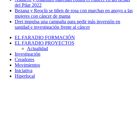
del Pilar 2022
Bezana y Reocín se tiñen de rosa con marchas en apoyo a las
mujeres con cáncer de mama
Drei impulsa una campaña para pedir más inversión en
sanidad e investigación frente al cáncer
EL FARADIO FORMACIÓN
EL FARADIO PROYECTOS
Actualidad
Investigación
Creadores
Movimientos
Iniciativa
Hiperlocal