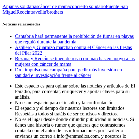
Anjanas solidarias
cáncer de mama
concierto solidario
Puente San
Miguel
Reocín
travellin'brothers
Noticias relacionadas:
Cantabria hará permanente la prohibición de fumar en playas
que reguló durante la pandemia
Astillero y Guarnizo marchan contra el Cáncer en las fiestas
del Pilar 2022
Bezana y Reocín se tiñen de rosa con marchas en apoyo a las
mujeres con cáncer de mama
Drei impulsa una campaña para pedir más inversión en
sanidad e investigación frente al cáncer
Este espacio es para opinar sobre las noticias y artículos de El
Faradio, para comentar, enriquecer y aportar claves para su
análisis.
No es un espacio para el insulto y la confrontación.
El espacio y el tiempo de nuestros lectores son limitados.
Respetáis a todos si tratáis de ser concisos y directos.
No es el lugar desde donde difundir publicidad ni noticias. Si
tienes una historia o rumor que quieras que contrastemos,
contacta con el autor de las informaciones por Twitter o
envíanos un correo a info@emmedios.com, y nosotros lo