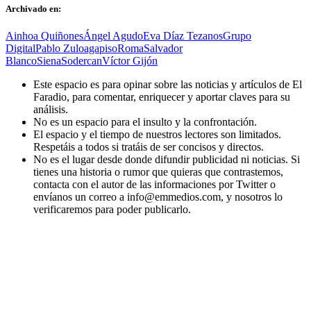
Archivado en:
Ainhoa Quiñones
Ángel Agudo
Eva Díaz Tezanos
Grupo
Digital
Pablo Zuloaga
piso
Roma
Salvador
Blanco
Siena
Sodercan
Víctor Gijón
Este espacio es para opinar sobre las noticias y artículos de El
Faradio, para comentar, enriquecer y aportar claves para su
análisis.
No es un espacio para el insulto y la confrontación.
El espacio y el tiempo de nuestros lectores son limitados.
Respetáis a todos si tratáis de ser concisos y directos.
No es el lugar desde donde difundir publicidad ni noticias. Si
tienes una historia o rumor que quieras que contrastemos,
contacta con el autor de las informaciones por Twitter o
envíanos un correo a info@emmedios.com, y nosotros lo
verificaremos para poder publicarlo.