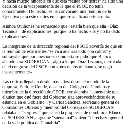
Y hacía mucho hincapié en que esta “salida por detrás” ha sido una
decisión de la vicepresidenta de la que el PSOE no tenía
conocimiento. De hecho, se ha convocado una reunión de la
Ejecutiva para este martes en la que se analizará este asunto.
Ainhoa Quiñones ha remarcado que “estaría bien que ella –Díaz
Tezanos—dé explicaciones, porque lo ha hecho ella y no ha dado
explicaicones”.
La integrante de la dirección regional del PSOE advertía de que en
la reunión de este martes “se va a analizar todo con calma” y
subrayaba que por cuestiones como esta se pidió que Blanco
abandonara SODERCAN –algo a lo que Díaz Tezanos, derrotada
en el congreso del PSOE con votos de los militantes, se negó
insistentemente–
Las críticas llegaban desde más sitios: desde el mundo de la
empresa, Enrique Conde, decano del Colegio de Caminos y
miembro de la dirección de CEOE, consideraba “lamentable que
alguien que esté fuera del Gobierno siga aprovechándose de su
estancia en el Gobierno”, y Carlos Sánchez, secretario general de
Comisiones Obreras y miembro del Consejo de SODERCAN
relataba la “sorpresa” que causó la propuesta de nombrar a Blanco
en SODERCAN ,algo que “suena mal” y tiene “el rechazo general
en la vida política de Cantabria”.