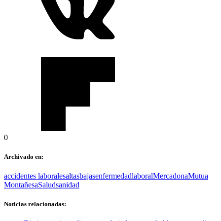
0
Archivado en:
accidentes laborales
altas
bajas
enfermedad
laboral
Mercadona
Mutua
Montañesa
Salud
sanidad
Noticias relacionadas: