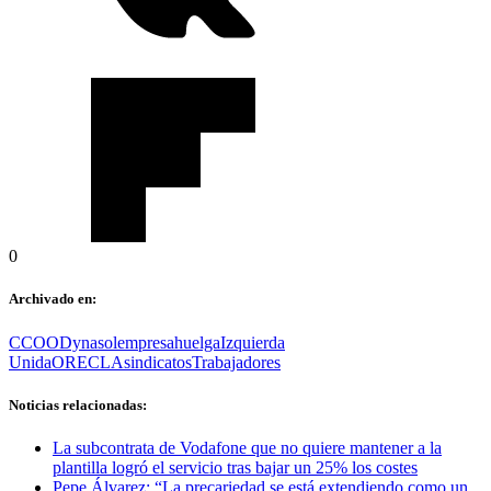
0
Archivado en:
CCOO
Dynasol
empresa
huelga
Izquierda
Unida
ORECLA
sindicatos
Trabajadores
Noticias relacionadas:
La subcontrata de Vodafone que no quiere mantener a la
plantilla logró el servicio tras bajar un 25% los costes
Pepe Álvarez: “La precariedad se está extendiendo como un