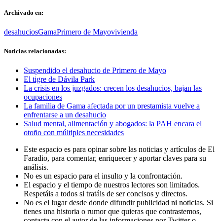
Archivado en:
desahucios
Gama
Primero de Mayo
vivienda
Noticias relacionadas:
Suspendido el desahucio de Primero de Mayo
El tigre de Dávila Park
La crisis en los juzgados: crecen los desahucios, bajan las
ocupaciones
La familia de Gama afectada por un prestamista vuelve a
enfrentarse a un desahucio
Salud mental, alimentación y abogados: la PAH encara el
otoño con múltiples necesidades
Este espacio es para opinar sobre las noticias y artículos de El
Faradio, para comentar, enriquecer y aportar claves para su
análisis.
No es un espacio para el insulto y la confrontación.
El espacio y el tiempo de nuestros lectores son limitados.
Respetáis a todos si tratáis de ser concisos y directos.
No es el lugar desde donde difundir publicidad ni noticias. Si
tienes una historia o rumor que quieras que contrastemos,
contacta con el autor de las informaciones por Twitter o