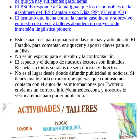
de que ya hay suficientes gasolineras
El PSOE responde a Gema Igual que los responsables de la
gasolinera del IES Cantabria son Díaz (PP) y Ceruti (Cs)
El instituto que lucha contra la cuarta gasolinera y sobrevive
en medio de naves y talleres abandera un proyecto de
inmersión lingüística pionero
Este espacio es para opinar sobre las noticias y artículos de El
Faradio, para comentar, enriquecer y aportar claves para su
análisis.
No es un espacio para el insulto y la confrontación.
El espacio y el tiempo de nuestros lectores son limitados.
Respetáis a todos si tratáis de ser concisos y directos.
No es el lugar desde donde difundir publicidad ni noticias. Si
tienes una historia o rumor que quieras que contrastemos,
contacta con el autor de las informaciones por Twitter o
envíanos un correo a info@emmedios.com, y nosotros lo
verificaremos para poder publicarlo.