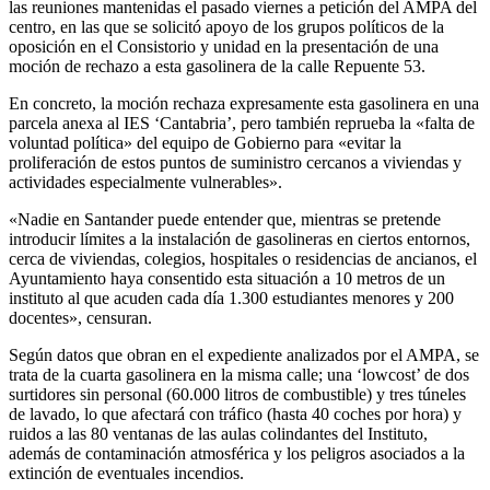
las reuniones mantenidas el pasado viernes a petición del AMPA del
centro, en las que se solicitó apoyo de los grupos políticos de la
oposición en el Consistorio y unidad en la presentación de una
moción de rechazo a esta gasolinera de la calle Repuente 53.
En concreto, la moción rechaza expresamente esta gasolinera en una
parcela anexa al IES ‘Cantabria’, pero también reprueba la «falta de
voluntad política» del equipo de Gobierno para «evitar la
proliferación de estos puntos de suministro cercanos a viviendas y
actividades especialmente vulnerables».
«Nadie en Santander puede entender que, mientras se pretende
introducir límites a la instalación de gasolineras en ciertos entornos,
cerca de viviendas, colegios, hospitales o residencias de ancianos, el
Ayuntamiento haya consentido esta situación a 10 metros de un
instituto al que acuden cada día 1.300 estudiantes menores y 200
docentes», censuran.
Según datos que obran en el expediente analizados por el AMPA, se
trata de la cuarta gasolinera en la misma calle; una ‘lowcost’ de dos
surtidores sin personal (60.000 litros de combustible) y tres túneles
de lavado, lo que afectará con tráfico (hasta 40 coches por hora) y
ruidos a las 80 ventanas de las aulas colindantes del Instituto,
además de contaminación atmosférica y los peligros asociados a la
extinción de eventuales incendios.