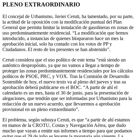
PLENO EXTRAORDINARIO
El concejal de Urbanismo, Javier Ceruti, ha lamentado, por su parte,
la actitud de la oposición con la modificación puntual del Plan
General que permita limitar la instalación de gasolineras en zonas de
uso predominantemente residencial. “La modificación que hemos
introducido, a instancias de quienes bloquearon hace un mes la
aprobación inicial, solo ha contado con los votos de PP y
Ciudadanos. El resto de los presentes se han abstenido”.
Ceruti considera que el uso político de este tema “está siendo un
auténtico despropósito, ya que no vamos a llegar a tiempo de
proteger las zonas predominantemente residenciales por los cálculos
políticos de PSOE, PRC, y VOX. Tras la Comisión de Desarrollo
Sostenible de hoy, el nuevo texto va al pleno del jueves y tras su
aprobación deberá publicarse en el BOC. “A partir de ahí el
calendario es un mes, hasta el 30 de junio, para la presentación de
alegaciones, que tendrán que ser informadas por Urbanismo para la
redacción de un nuevo acuerdo, que llevaremos a aprobación
provisional en un pleno extraordinario”.
El problema, según subraya Ceruti, es que “a partir de ahí estamos
en manos de la CROTU, Costas y Navegación Aérea, que dudo
mucho que vayan a emitir sus informes a tiempo para que podamos
evitar que el 29 de julio se levante la moratoria aún vigente. La