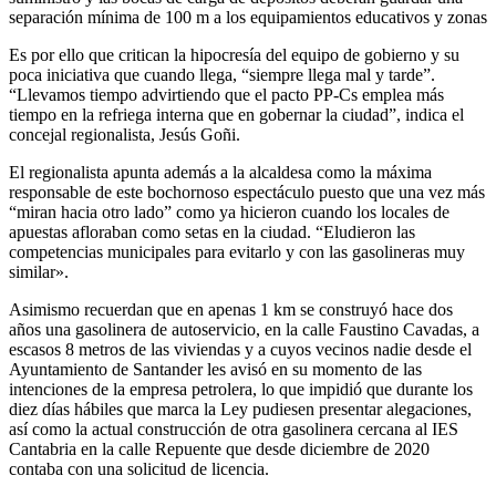
separación mínima de 100 m a los equipamientos educativos y zonas
Es por ello que critican la hipocresía del equipo de gobierno y su
poca iniciativa que cuando llega, “siempre llega mal y tarde”.
“Llevamos tiempo advirtiendo que el pacto PP-Cs emplea más
tiempo en la refriega interna que en gobernar la ciudad”, indica el
concejal regionalista, Jesús Goñi.
El regionalista apunta además a la alcaldesa como la máxima
responsable de este bochornoso espectáculo puesto que una vez más
“miran hacia otro lado” como ya hicieron cuando los locales de
apuestas afloraban como setas en la ciudad. “Eludieron las
competencias municipales para evitarlo y con las gasolineras muy
similar».
Asimismo recuerdan que en apenas 1 km se construyó hace dos
años una gasolinera de autoservicio, en la calle Faustino Cavadas, a
escasos 8 metros de las viviendas y a cuyos vecinos nadie desde el
Ayuntamiento de Santander les avisó en su momento de las
intenciones de la empresa petrolera, lo que impidió que durante los
diez días hábiles que marca la Ley pudiesen presentar alegaciones,
así como la actual construcción de otra gasolinera cercana al IES
Cantabria en la calle Repuente que desde diciembre de 2020
contaba con una solicitud de licencia.