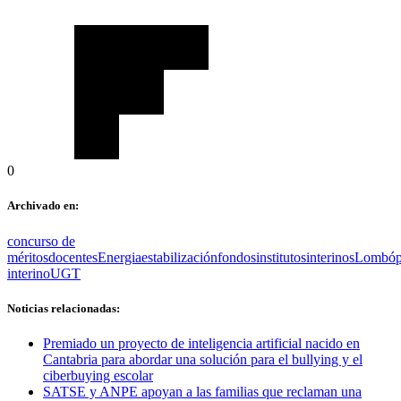
0
Archivado en:
concurso de
méritos
docentes
Energia
estabilización
fondos
institutos
interinos
Lombó
interino
UGT
Noticias relacionadas:
Premiado un proyecto de inteligencia artificial nacido en
Cantabria para abordar una solución para el bullying y el
ciberbuying escolar
SATSE y ANPE apoyan a las familias que reclaman una